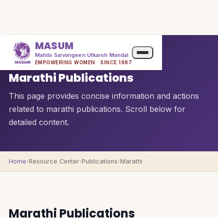
MASUM
Mahila Sarvangeen Utkarsh Mandal
QUICK OVERVIEW
EMPOWERING WOMEN · SINCE 1987
Marathi Publications
This page provides concise information and actions
related to marathi publications. Scroll below for
detailed content.
Home
›
Resource Center
›
Publications
›
Marathi
Marathi Publications