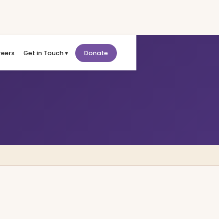
reers
Get in Touch ▾
Donate