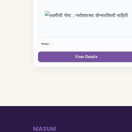
१५०/-
View Details
MASUM