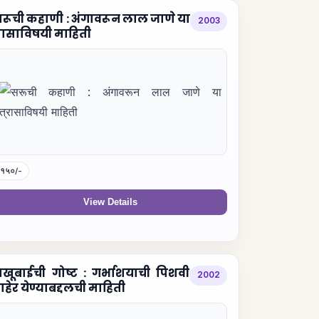
रूची कहाणी : अंगावरून लाल जाणे या
2003
्रासाविषयी माहिती
१५०/-
View Details
खूबाईची गोष्ट : गर्भाशयाची पिशवी
2002
ाहेर येण्याबद्दलची माहिती