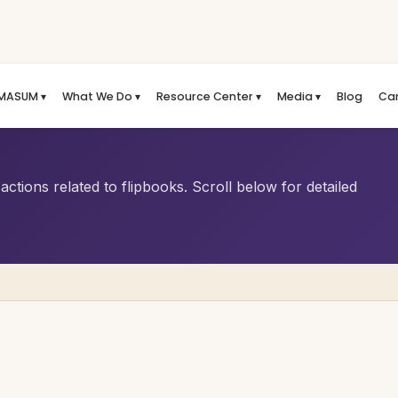
MASUM ▾
What We Do ▾
Resource Center ▾
Media ▾
Blog
Ca
ctions related to flipbooks. Scroll below for detailed