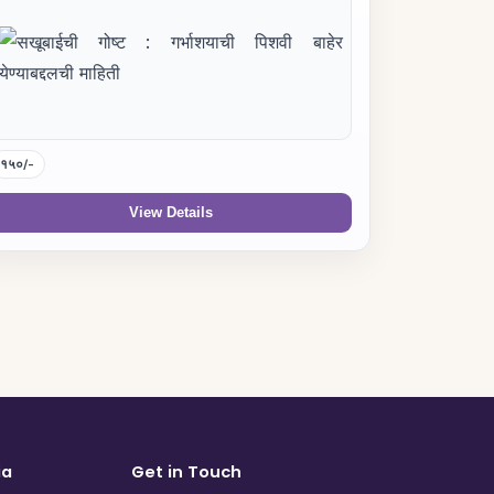
१५०/-
View Details
ia
Get in Touch