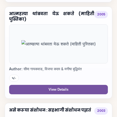
आत्महत्या थांबवता येऊ शकते (माहिती
2005
पुस्तिका)
Author:
सीमा गायकवाड, विजया कदम & मनीषा बुद्धिवंत
५/-
View Details
असे करूया संशोधन : सहभागी संशोधन पद्धतं
2003