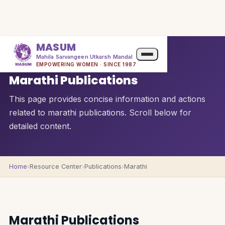
MASUM
Mahila Sarvangeen Utkarsh Mandal
QUICK OVERVIEW
EMPOWERING WOMEN · SINCE 1987
Marathi Publications
This page provides concise information and actions
related to marathi publications. Scroll below for
detailed content.
Home
›
Resource Center
›
Publications
›
Marathi
Marathi Publications